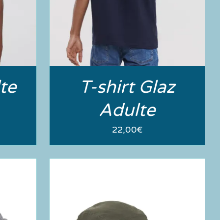
te
T-shirt Glaz
Adulte
22,00
€
el
00€.