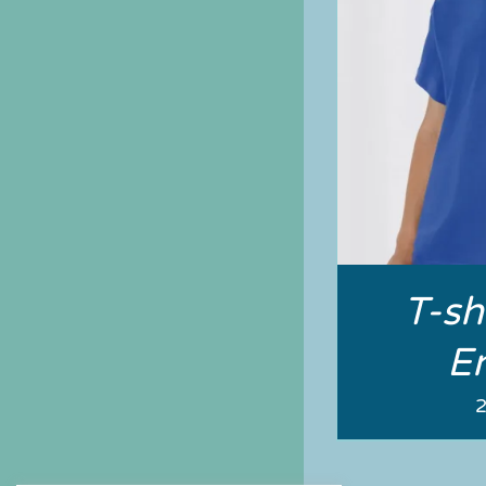
T-sh
E
2