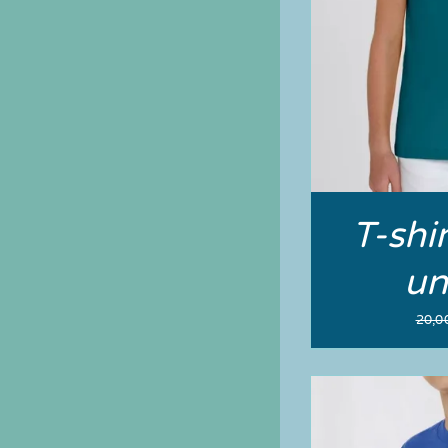
T-shi
un
20,0