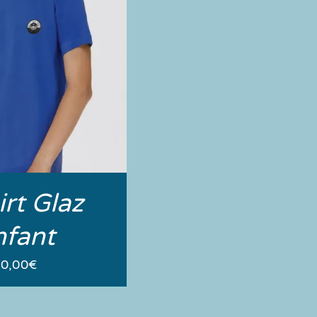
irt Glaz
nfant
0,00
€