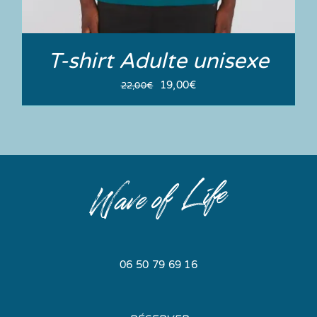
T-shirt Adulte unisexe
Le
Le
19,00
€
22,00
€
prix
prix
initial
actuel
était :
est :
22,00€.
19,00€.
06 50 79 69 16