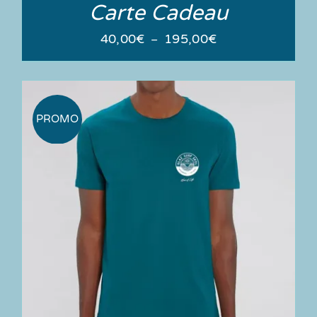
Carte Cadeau
Plage
40,00
€
195,00
€
–
de
prix :
40,00€
à
PROMO
195,00€