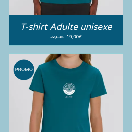
T-shirt Adulte unisexe
Le
Le
19,00
€
22,00
€
prix
prix
initial
actuel
était :
est :
22,00€.
19,00€.
PROMO